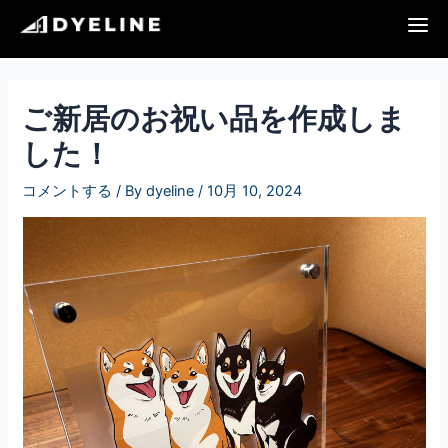
内
投
容
稿
を
ナ
ス
ビ
キ
ゲ
ご新居のお祝い品を作成しま
ッ
ー
した！
プ
シ
ョ
コメントする
/ By
dyeline
/
10月 10, 2024
ン