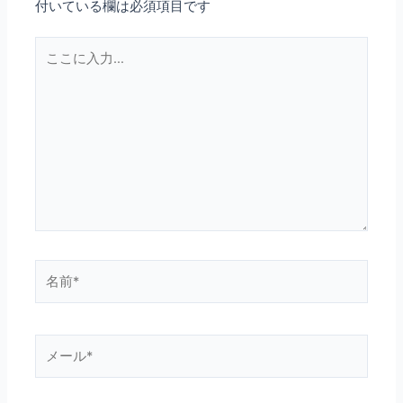
付いている欄は必須項目です
こ
こ
に
入
力…
名
前
*
メ
ー
ル