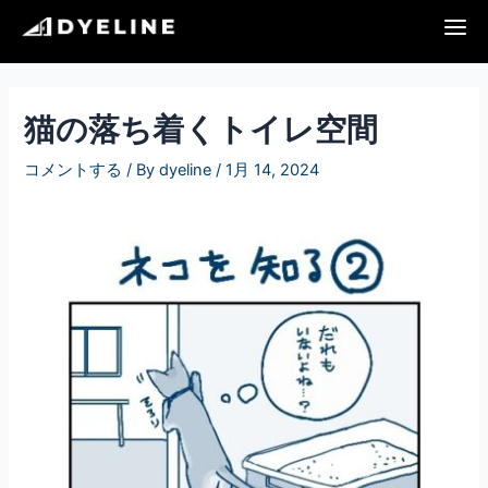
内
投
容
稿
を
ナ
ス
ビ
キ
ゲ
猫の落ち着くトイレ空間
ッ
ー
プ
シ
コメントする
/ By
dyeline
/
1月 14, 2024
ョ
ン