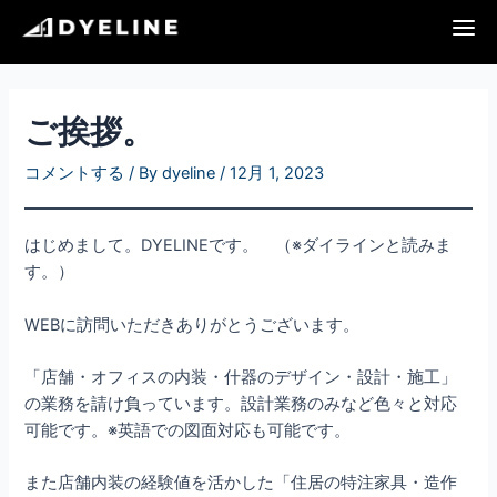
内
投
容
稿
を
ナ
ス
ビ
キ
ゲ
ご挨拶。
ッ
ー
プ
シ
コメントする
/ By
dyeline
/
12月 1, 2023
ョ
ン
はじめまして。DYELINEです。 （※ダイラインと読みま
す。）
WEBに訪問いただきありがとうございます。
「店舗・オフィスの内装・什器のデザイン・設計・施工」
の業務を請け負っています。設計業務のみなど色々と対応
可能です。※英語での図面対応も可能です。
また店舗内装の経験値を活かした「住居の特注家具・造作